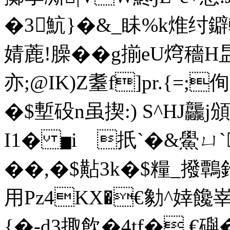
�3魧}�&_眛% k焳纣鐴
婧蔍!臊��g揃eU焪穡H昷
亦;@IK)Z耋f]pr.{=;
�$塹砓n虽揳:) S^HJ龘
I1� ▅i 扺`�&鱟ㄩ`
��,�$黇3k�$糧_撥鷣
用Pz4KX�€勨^婞饞峷
{�-d3掫飲�4tf� €礖