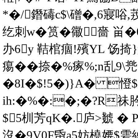
*� /鐕碡c$\磳�,6寢唂,茙
纥刺w�筼�幑嗇 畄
办6y 鞊棺痼!殯YL 饧
痬��捺�%瘃%;n乱9\
�8I�$!5�)}A� 憕$
ih:�%�:�;�?R祙
$5杊芳qK�.庐>虦 � 
沒 �9V0F帋a5妨 橈婹$