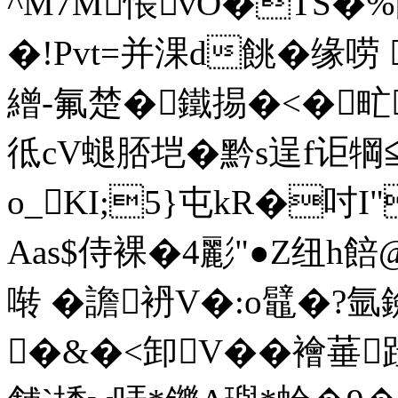
^M7M悵vO�TS�%
�!Pvt=并淉d餆�缘唠 
繒-氟楚�鐵掦�<�甿
彽cV螁脴垲�黔s逞f讵犅
o_KI;5}屯kR�吋I"
Aas$侍裸�4彲"●Z纽
啭 �譫袇V�:o鼊�?氩
�&�<卸V��襘