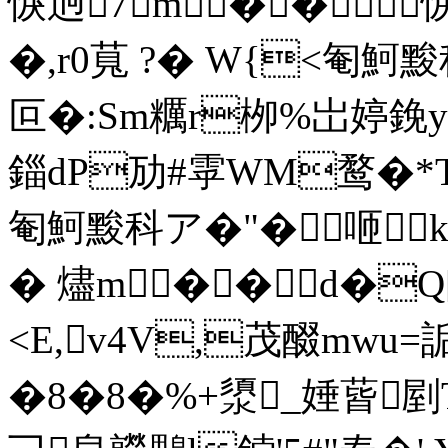
悷迵7m��﹉悷
�,r0萈 ?� W{<匎魺
叵�:Sm糲r栁%岀婷鋔y学
錙dP劢#雽WM鹜�*T
匎魺黢科ア�"�咂k
� 燼m��㊣d�Q
<E,v4V,茂醊mwu=
�8�8�%+澃_娷蒈剭Tv