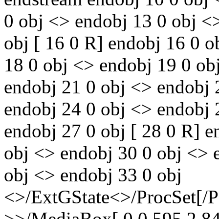
0 obj <> endobj 13 0 obj <
obj [ 16 0 R] endobj 16 0 
18 0 obj <> endobj 19 0 obj
endobj 21 0 obj <> endobj 
endobj 24 0 obj <> endobj 
endobj 27 0 obj [ 28 0 R] e
obj <> endobj 30 0 obj <> 
obj <> endobj 33 0 obj
<>/ExtGState<>/ProcSet[/
>>/MediaBox[ 0 0 595.2 84