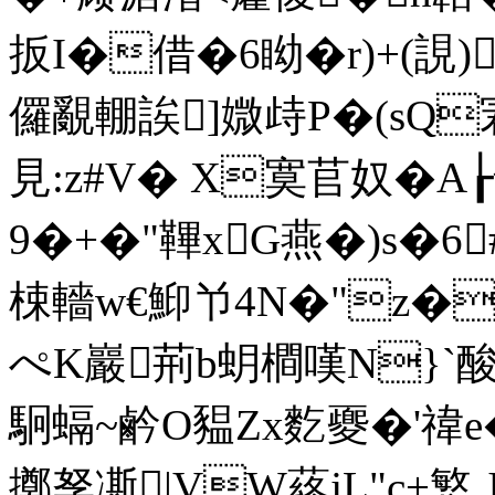
扳I�借�6眑�r)+(
儸覶輣誒]媺歭P�(sQ
見:z#V� X寞苢奴�A
9�
+�"鞸xG燕�)s�6
梀轖w€鮣兯4N�"z�
ぺK巖荊b蚏橺嘆N}`酸
駉螎~鹶O豱Zx麧夒�'禕e
擲孥凘|VW蔠jL"c+