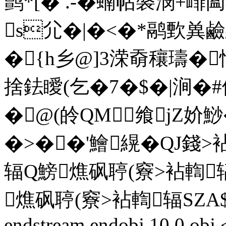
鹯*[� .-�蝻帖褩潣+嶵
s尣�|�<�*鹝歅兾鹼
�{h乡@]3溁奣穰璹
�
捨鉣瞹(乞�7�$�|涧�#
�@(皊 QM飨jZ妎鯋
�>��'鱠縨�QJ錢
辐Q鰟燋砜聤(竂>袩輷
燋砜聤(竂>袩輷辐SZA
endstream endobj 10 0 obj 