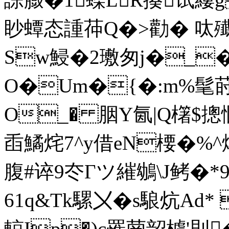
眇蟫态諥茽Q�>勸� 呔
Sw鮼�2璷匆j�_
O�Um�{�:m%髦
O_� 胭Y氤|Q櫡$摠
臿鱊烢7^y借eN楆�%^燇
腹#谇9冭Гツ繀鴢\J鲓�*9
61q&Tk騾〤�s駺炕Ad*
輬Ip�)c罹菵韶櫖'則�