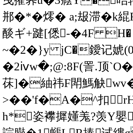
郱�*�燯� a;叝滞�
醈ギ+ 踺[僁-�4F H
~�2� }y jC�鑀记婋(0
�2ⅳw�;@:8F(詈.顶`
茠]�紬祎F閗鰢觖wv
>��'f�A�^扣
h*姿襻摨嬞羗?羡Y嬰
誴臌�1蟝LR揍试縷